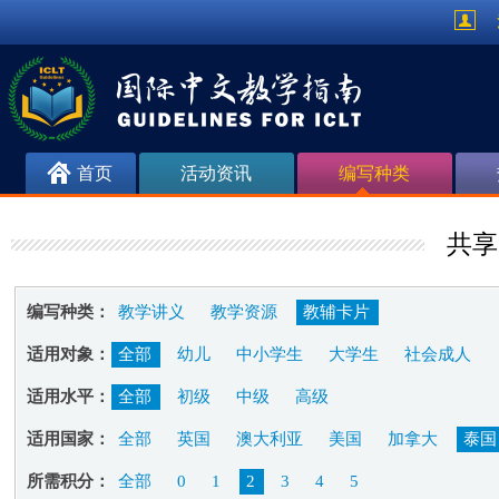
首页
活动资讯
编写种类
共享
编写种类：
教学讲义
教学资源
教辅卡片
适用对象：
全部
幼儿
中小学生
大学生
社会成人
适用水平：
全部
初级
中级
高级
适用国家：
全部
英国
澳大利亚
美国
加拿大
泰国
所需积分：
全部
0
1
2
3
4
5