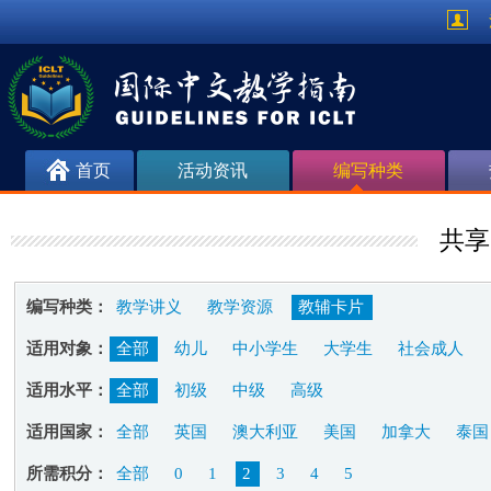
首页
活动资讯
编写种类
共享
编写种类：
教学讲义
教学资源
教辅卡片
适用对象：
全部
幼儿
中小学生
大学生
社会成人
适用水平：
全部
初级
中级
高级
适用国家：
全部
英国
澳大利亚
美国
加拿大
泰国
所需积分：
全部
0
1
2
3
4
5