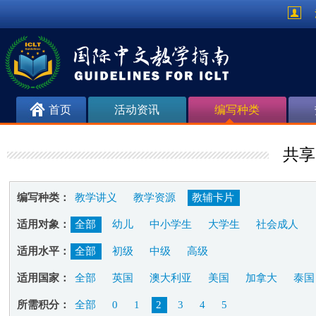
首页
活动资讯
编写种类
共享
编写种类：
教学讲义
教学资源
教辅卡片
适用对象：
全部
幼儿
中小学生
大学生
社会成人
适用水平：
全部
初级
中级
高级
适用国家：
全部
英国
澳大利亚
美国
加拿大
泰国
所需积分：
全部
0
1
2
3
4
5