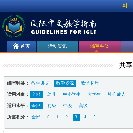
首页
活动资讯
编写种类
共享
编写种类：
教学讲义
教学资源
教辅卡片
适用对象：
全部
幼儿
中小学生
大学生
社会成人
适用水平：
全部
初级
中级
高级
所需积分：
全部
0
1
2
3
4
5