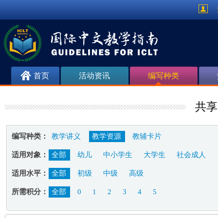
首页
活动资讯
编写种类
共享
编写种类：
教学讲义
教学资源
教辅卡片
适用对象：
全部
幼儿
中小学生
大学生
社会成人
适用水平：
全部
初级
中级
高级
所需积分：
全部
0
1
2
3
4
5