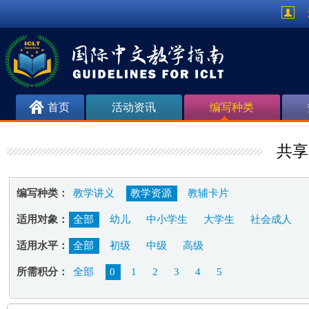
首页
活动资讯
编写种类
共享
编写种类：
教学讲义
教学资源
教辅卡片
适用对象：
全部
幼儿
中小学生
大学生
社会成人
适用水平：
全部
初级
中级
高级
所需积分：
全部
0
1
2
3
4
5