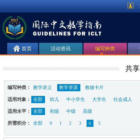
首页
活动资讯
编写种类
共享
编写种类：
教学讲义
教学资源
教辅卡片
适用对象：
全部
幼儿
中小学生
大学生
社会成人
适用水平：
全部
初级
中级
高级
所需积分：
全部
0
1
2
3
4
5