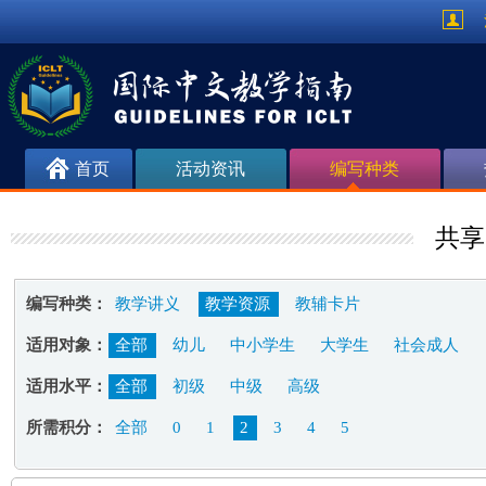
首页
活动资讯
编写种类
共享
编写种类：
教学讲义
教学资源
教辅卡片
适用对象：
全部
幼儿
中小学生
大学生
社会成人
适用水平：
全部
初级
中级
高级
所需积分：
全部
0
1
2
3
4
5