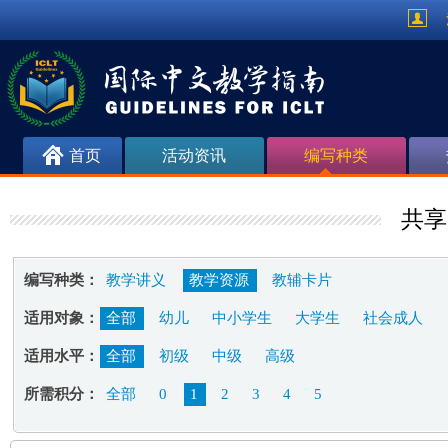
首页
活动资讯
编写种类
共享
编写种类：
教学讲义
教学资源
教辅卡片
适用对象：
全部
幼儿
中小学生
大学生
社会成人
适用水平：
全部
初级
中级
高级
所需积分：
全部
0
1
2
3
4
5