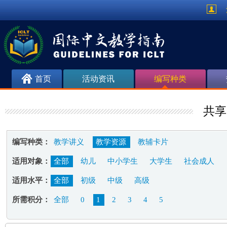
首页
活动资讯
编写种类
共享
编写种类：
教学讲义
教学资源
教辅卡片
适用对象：
全部
幼儿
中小学生
大学生
社会成人
适用水平：
全部
初级
中级
高级
所需积分：
全部
0
1
2
3
4
5