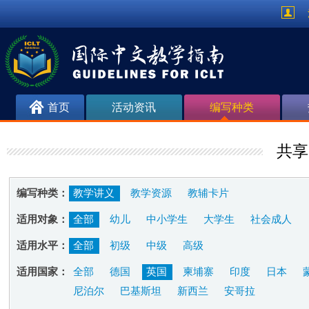
首页
活动资讯
编写种类
共享
编写种类：
教学讲义
教学资源
教辅卡片
适用对象：
全部
幼儿
中小学生
大学生
社会成人
适用水平：
全部
初级
中级
高级
适用国家：
全部
德国
英国
柬埔寨
印度
日本
尼泊尔
巴基斯坦
新西兰
安哥拉