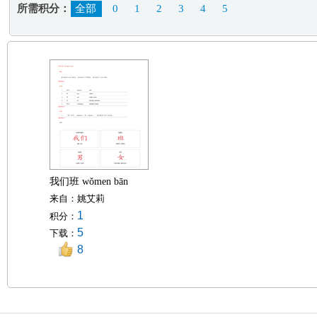
所需积分：
全部
0
1
2
3
4
5
我们班 wǒmen bān
来自：
姚艾莉
1
积分：
5
下载：
8