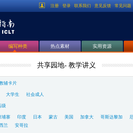
注册
登录
联系我们
意见反馈
常见问题
编写种类
热点素材
实用资源
共享园地- 教学讲义
教辅卡片
大学生
社会成人
高级
柬埔寨
印度
日本
蒙古
美国
加拿大
哥斯达黎加
西兰
安哥拉