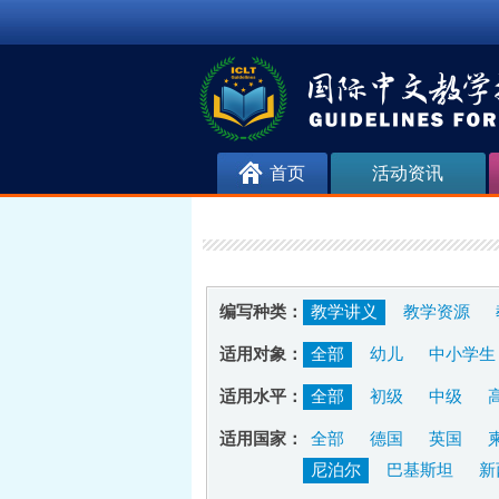
首页
活动资讯
编写种类：
教学讲义
教学资源
适用对象：
全部
幼儿
中小学生
适用水平：
全部
初级
中级
适用国家：
全部
德国
英国
尼泊尔
巴基斯坦
新