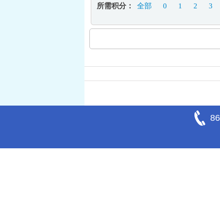
所需积分：
全部
0
1
2
3
86