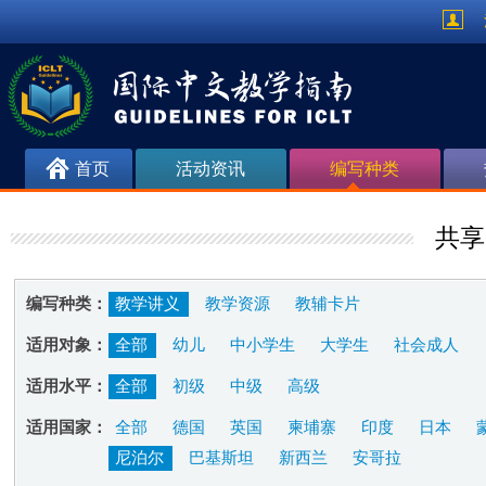
首页
活动资讯
编写种类
共享
编写种类：
教学讲义
教学资源
教辅卡片
适用对象：
全部
幼儿
中小学生
大学生
社会成人
适用水平：
全部
初级
中级
高级
适用国家：
全部
德国
英国
柬埔寨
印度
日本
尼泊尔
巴基斯坦
新西兰
安哥拉