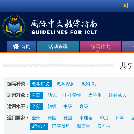
首页
活动资讯
编写种类
共享
编写种类：
教学讲义
教学资源
教辅卡片
适用对象：
全部
幼儿
中小学生
大学生
社会成人
适用水平：
全部
初级
中级
高级
适用国家：
全部
德国
英国
柬埔寨
印度
日本
尼泊尔
巴基斯坦
新西兰
安哥拉