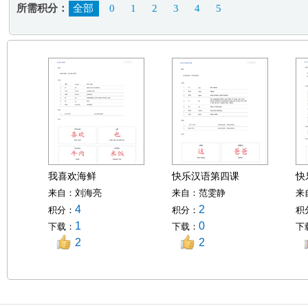
所需积分：
全部
0
1
2
3
4
5
我喜欢海鲜
快乐汉语第四课
来自：
刘海亮
来自：
范雯静
来
4
2
积分：
积分：
积
1
0
下载：
下载：
下
2
2