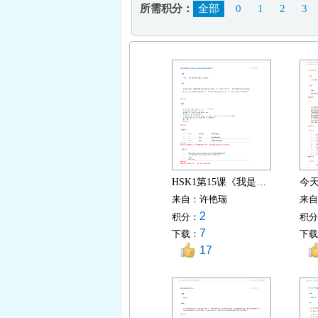
所需积分：
全部
0
1
2
3
HSK1第15课《我是坐飞机来的》修改版讲义
今
来自：
许艳瑞
来自
2
积分：
积分
7
下载：
下载
17