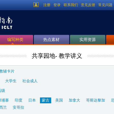
注册
登录
联系我们
意见反馈
常见问题
编写种类
热点素材
实用资源
共享园地- 教学讲义
教辅卡片
大学生
社会成人
高级
柬埔寨
印度
日本
蒙古
美国
加拿大
哥斯达黎加
西兰
安哥拉