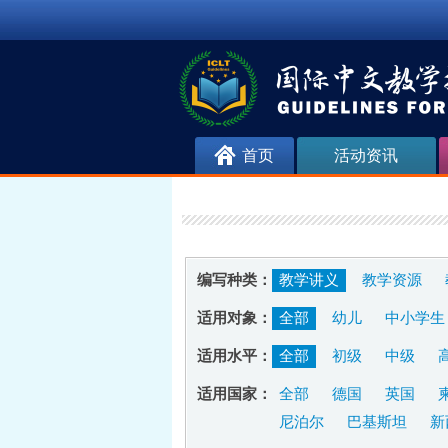
首页
活动资讯
编写种类：
教学讲义
教学资源
适用对象：
全部
幼儿
中小学生
适用水平：
全部
初级
中级
适用国家：
全部
德国
英国
尼泊尔
巴基斯坦
新