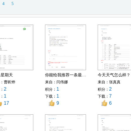
4
5
天星期天
你能给我推荐一条最佳的旅游路线吗？
今天天气怎么样？
：
曹昕烨
来自：
闫伟娜
来自：
张真真
2
1
2
：
积分：
积分：
1
1
7
：
下载：
下载：
17
9
6