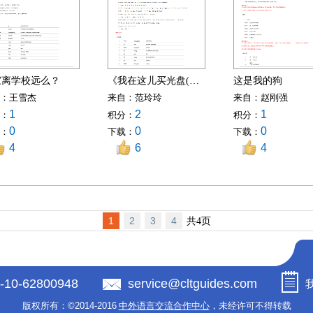
家离学校远么？
《我在这儿买光盘(二)》
这是我的狗
：
王雪杰
来自：
范玲玲
来自：
赵刚强
1
2
1
：
积分：
积分：
0
0
0
：
下载：
下载：
4
6
4
1
2
3
4
共4页
-10-62800948
service@cltguides.com
版权所有：
©2014-2016
中外语言交流合作中心
，未经许可不得转载