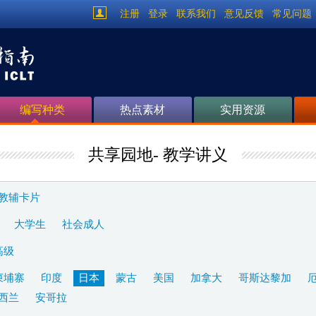
注册
登录
联系我们
意见反馈
常见问题
编写种类
热点素材
实用资源
共享园地- 教学讲义
教辅卡片
大学生
社会成人
高级
柬埔寨
印度
日本
蒙古
美国
加拿大
哥斯达黎加
西兰
安哥拉