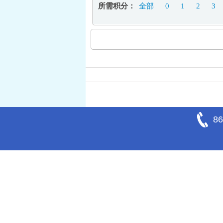
所需积分：
全部
0
1
2
3
86