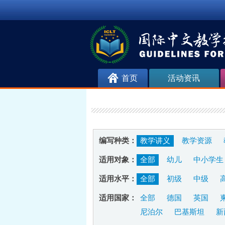
首页
活动资讯
编写种类：
教学讲义
教学资源
适用对象：
全部
幼儿
中小学生
适用水平：
全部
初级
中级
适用国家：
全部
德国
英国
尼泊尔
巴基斯坦
新