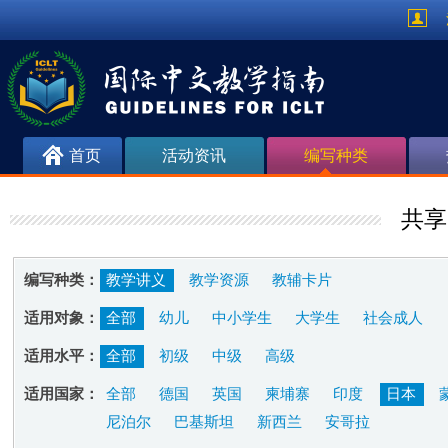
首页
活动资讯
编写种类
共享
编写种类：
教学讲义
教学资源
教辅卡片
适用对象：
全部
幼儿
中小学生
大学生
社会成人
适用水平：
全部
初级
中级
高级
适用国家：
全部
德国
英国
柬埔寨
印度
日本
尼泊尔
巴基斯坦
新西兰
安哥拉