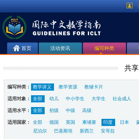
首页
活动资讯
编写种类
共享
编写种类：
教学讲义
教学资源
教辅卡片
适用对象：
全部
幼儿
中小学生
大学生
社会成人
适用水平：
全部
初级
中级
高级
适用国家：
全部
德国
英国
柬埔寨
印度
日本
尼泊尔
巴基斯坦
新西兰
安哥拉