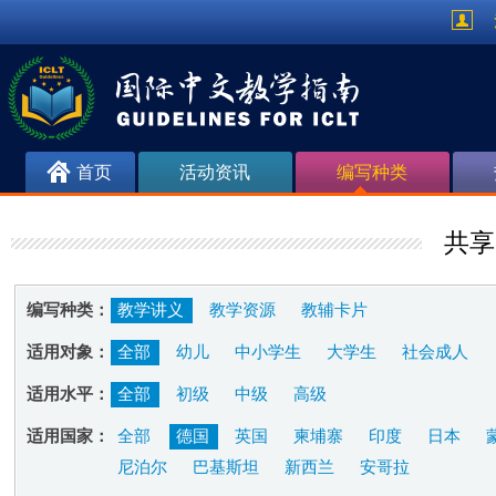
首页
活动资讯
编写种类
共享
编写种类：
教学讲义
教学资源
教辅卡片
适用对象：
全部
幼儿
中小学生
大学生
社会成人
适用水平：
全部
初级
中级
高级
适用国家：
全部
德国
英国
柬埔寨
印度
日本
尼泊尔
巴基斯坦
新西兰
安哥拉