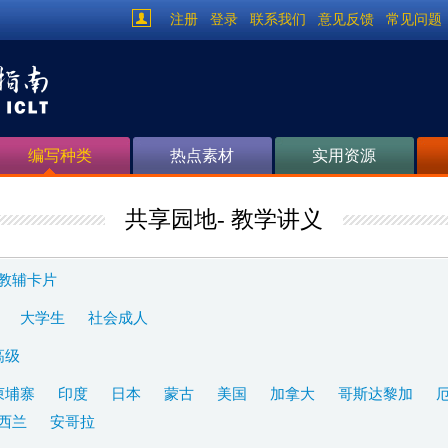
注册
登录
联系我们
意见反馈
常见问题
编写种类
热点素材
实用资源
共享园地- 教学讲义
教辅卡片
大学生
社会成人
高级
柬埔寨
印度
日本
蒙古
美国
加拿大
哥斯达黎加
西兰
安哥拉