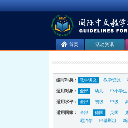
首页
活动资讯
编写种类：
教学讲义
教学资源
适用对象：
全部
幼儿
中小学生
适用水平：
全部
初级
中级
适用国家：
全部
德国
英国
尼泊尔
巴基斯坦
新