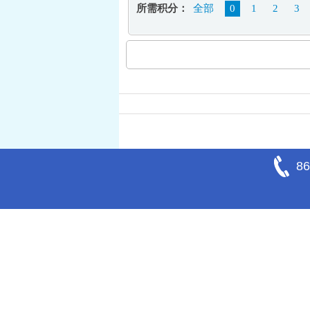
所需积分：
全部
0
1
2
3
86