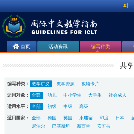
首页
活动资讯
编写种类
共享
编写种类：
教学讲义
教学资源
教辅卡片
适用对象：
全部
幼儿
中小学生
大学生
社会成人
适用水平：
全部
初级
中级
高级
适用国家：
全部
德国
英国
柬埔寨
印度
日本
尼泊尔
巴基斯坦
新西兰
安哥拉