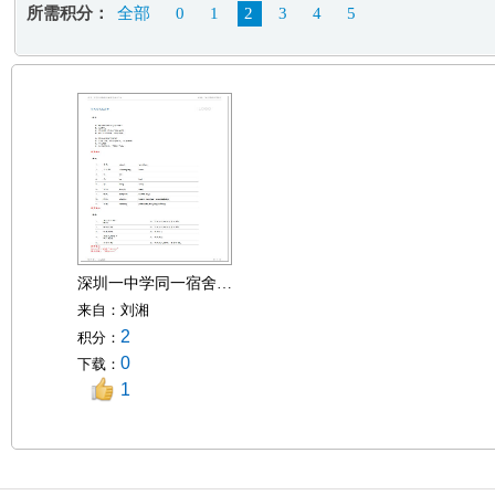
所需积分：
全部
0
1
2
3
4
5
深圳一中学同一宿舍6名男生 高考平均分达670分
来自：
刘湘
2
积分：
0
下载：
1