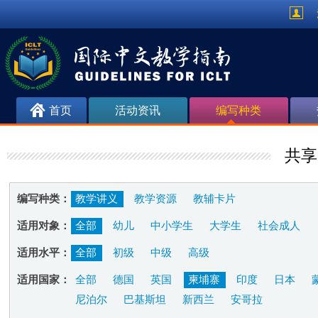
首页
活动资讯
编写种类
共享
编写种类：
教学讲义
教学资源
教辅卡片
适用对象：
全部
幼儿
中小学生
大学生
社会成人
适用水平：
全部
初级
中级
高级
适用国家：
全部
德国
英国
柬埔寨
印度
日本
尼泊尔
巴基斯坦
新西兰
安哥拉