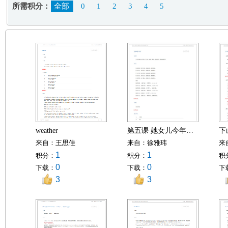
所需积分：
全部
0
1
2
3
4
5
weather
第五课 她女儿今年二十岁
下
来自：
王思佳
来自：
徐雅玮
来
1
1
积分：
积分：
积
0
0
下载：
下载：
下
3
3