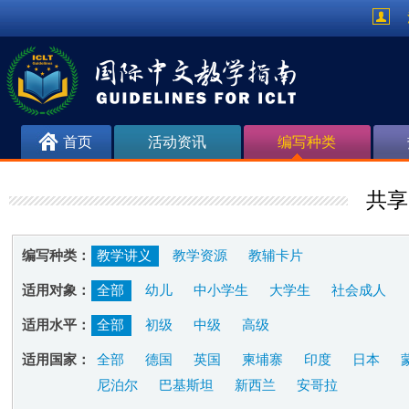
首页
活动资讯
编写种类
共享
编写种类：
教学讲义
教学资源
教辅卡片
适用对象：
全部
幼儿
中小学生
大学生
社会成人
适用水平：
全部
初级
中级
高级
适用国家：
全部
德国
英国
柬埔寨
印度
日本
尼泊尔
巴基斯坦
新西兰
安哥拉