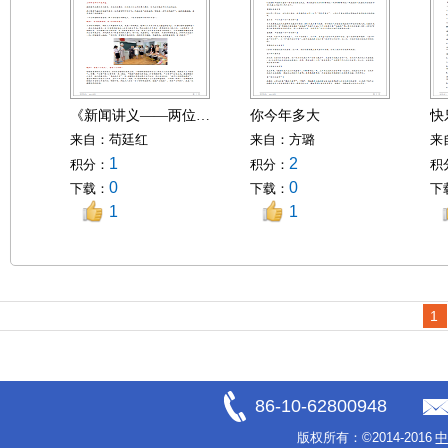
《新闻讲义——两位夫人“校园行”，满满都是爱》
你今年多大
快
来自：
苟廷红
来自：
方璐
来
1
2
积分：
积分：
积
0
0
下载：
下载：
下
1
1
1
86-10-62800948
版权所有：
©2014-2016